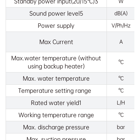
Standby power input(20/15℃)3
W
Sound power level5
dB(A)
Power supply
V/Ph/Hz
Max Current
A
Max.water temperature (without
°C
using backup heater)
Max. water temperature
°C
Temperature setting range
°C
Rated water yield1
L/H
Working temperature range
°C
Max. discharge pressure
bar
Max. suction pressure
bar