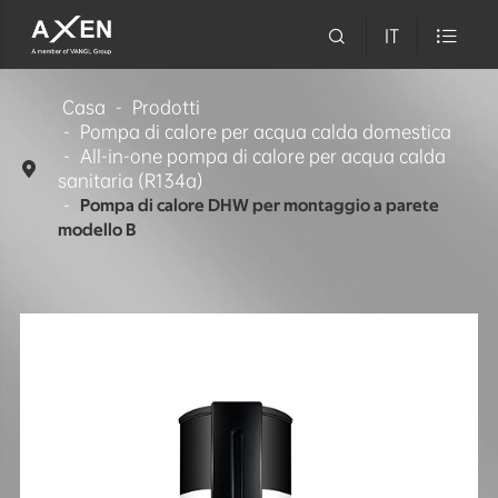

IT

Casa
Prodotti
Pompa di calore per acqua calda domestica
All-in-one pompa di calore per acqua calda

sanitaria (R134a)
Pompa di calore DHW per montaggio a parete
modello B