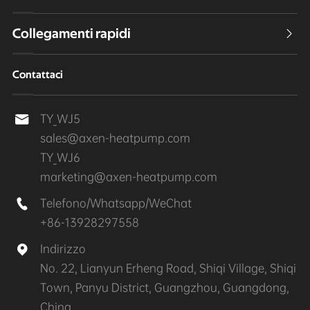
Collegamenti rapidi

Contattaci
TY_WJ5

sales@axen-heatpump.com
TY_WJ6
marketing@axen-heatpump.com
Telefono/Whatsapp/WeChat

+86-13928297558
Indirizzo

No. 22, Lianyun Erheng Road, Shiqi Village, Shiqi
Town, Panyu District, Guangzhou, Guangdong,
China